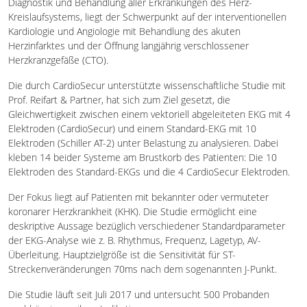
Diagnostik und Behandlung aller Erkrankungen des Herz-
Kreislaufsystems, liegt der Schwerpunkt auf der interventionellen
Kardiologie und Angiologie mit Behandlung des akuten
Herzinfarktes und der Öffnung langjährig verschlossener
Herzkranzgefäße (CTO).
Die durch CardioSecur unterstützte wissenschaftliche Studie mit
Prof. Reifart & Partner, hat sich zum Ziel gesetzt, die
Gleichwertigkeit zwischen einem vektoriell abgeleiteten EKG mit 4
Elektroden (CardioSecur) und einem Standard-EKG mit 10
Elektroden (Schiller AT-2) unter Belastung zu analysieren. Dabei
kleben 14 beider Systeme am Brustkorb des Patienten: Die 10
Elektroden des Standard-EKGs und die 4 CardioSecur Elektroden.
Der Fokus liegt auf Patienten mit bekannter oder vermuteter
koronarer Herzkrankheit (KHK). Die Studie ermöglicht eine
deskriptive Aussage bezüglich verschiedener Standardparameter
der EKG-Analyse wie z. B. Rhythmus, Frequenz, Lagetyp, AV-
Überleitung. Hauptzielgröße ist die Sensitivität für ST-
Streckenveränderungen 70ms nach dem sogenannten J-Punkt.
Die Studie läuft seit Juli 2017 und untersucht 500 Probanden