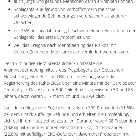
auch junge und gesunde Menschen daran erkranken können,
Schlaganfälle aufgrund von Vorhofflimmern meist viel
schwerwiegende Behinderungen verursachen als anderer
Ursachen,
bei 25% der bis dahin völlig beschwerdefreien Betroffenen der
Schlaganfall das erste Symptom ist und
weil das Ereignis nach Identifizierung des Risikos mit
blutverdünnenden Medikamenten verhindert werden kann.
Der 15-minütige Herz-Kreislaufcheck umfasste die
Anamneseerhebung mittels des Fragebogens der Deutschen
Herzstiftung, eine Puls- und Blutdruckmessung sowie die
Registrierung des Ruhe-EKGs über eine Minute mit der CardioSecur
Technologie. Das Alter der 500 Teilnehmer lag zwischen 50 und 85
Jahren, davon waren 317 männlich und 183 weiblich.
Laut der vorliegenden Ergebnissen zeigten 309 Probanden (61,8%)
bei dem Check auffällige Befunde und erhielten die Empfehlung,
sich bei ihrem Hausarzt vorzustellen. Darunter waren 68 Probanden
(13,6%) mit einem erhöhten Herzinfarktrisiko, 114 Probanden
(22,8%) mit auffälligen EKG-Befunden, davon drei Probanden mit