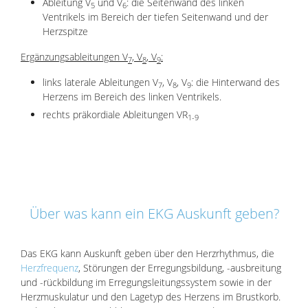
Ableitung V
und V
: die Seitenwand des linken
5
6
Ventrikels im Bereich der tiefen Seitenwand und der
Herzspitze
Ergänzungsableitungen V
, V
, V
:
7
8
9
links laterale Ableitungen V
, V
, V
: die Hinterwand des
7
8
9
Herzens im Bereich des linken Ventrikels.
rechts präkordiale Ableitungen VR
1-9
Über was kann ein EKG Auskunft geben?
Das EKG kann Auskunft geben über den Herzrhythmus, die
Herzfrequenz
, Störungen der Erregungsbildung, -ausbreitung
und -rückbildung im Erregungsleitungssystem sowie in der
Herzmuskulatur und den Lagetyp des Herzens im Brustkorb.