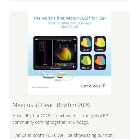
Meet us at Heart Rhythm 2026
Heart Rhythm 2026 is next week — the global EP
community coming together in Chicago.
Find us at booth 1634. We'll be showcasing our non-