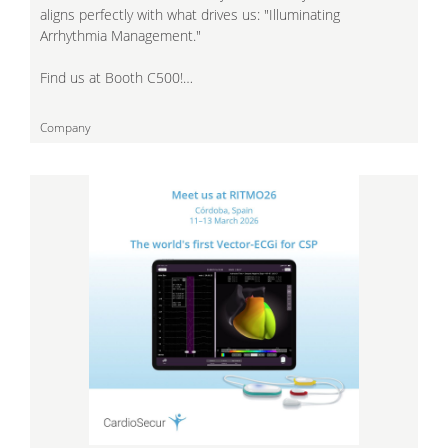
aligns perfectly with what drives us: "Illuminating
Arrhythmia Management."
Find us at Booth C500!…
Company