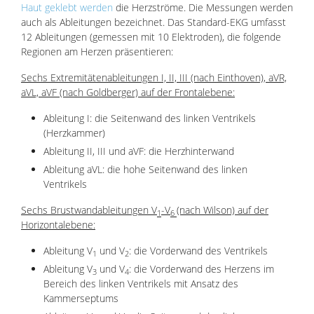
Haut geklebt werden
die Herzströme. Die Messungen werden
auch als Ableitungen bezeichnet. Das Standard-EKG umfasst
12 Ableitungen (gemessen mit 10 Elektroden), die folgende
Regionen am Herzen präsentieren:
Sechs Extremitätenableitungen I, II, III (nach Einthoven), aVR,
aVL, aVF (nach Goldberger) auf der Frontalebene:
Ableitung I: die Seitenwand des linken Ventrikels
(Herzkammer)
Ableitung II, III und aVF: die Herzhinterwand
Ableitung aVL: die hohe Seitenwand des linken
Ventrikels
Sechs Brustwandableitungen V
-V
(nach Wilson) auf der
1
6
Horizontalebene:
Ableitung V
und V
: die Vorderwand des Ventrikels
1
2
Ableitung V
und V
: die Vorderwand des Herzens im
3
4
Bereich des linken Ventrikels mit Ansatz des
Kammerseptums